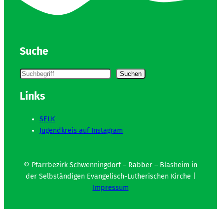
Suche
S
u
Suchen
c
h
e
n
Links
SELK
Jugendkreis auf Instagram
© Pfarrbezirk Schwenningdorf – Rabber – Blasheim in
der Selbständigen Evangelisch-Lutherischen Kirche |
Impressum