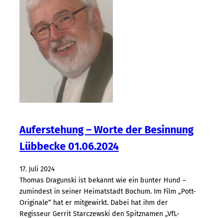
d
e
n
e
i
n
a
n
d
e
r
Auferstehung – Worte der Besinnung
v
i
Lübbecke 01.06.2024
e
l
17. Juli 2024
v
Thomas Dragunski ist bekannt wie ein bunter Hund –
e
zumindest in seiner Heimatstadt Bochum. Im Film „Pott-
r
Originale“ hat er mitgewirkt. Dabei hat ihm der
z
Regisseur Gerrit Starczewski den Spitznamen „VfL-