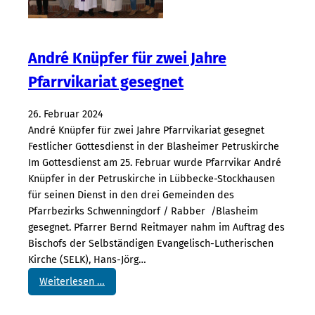
r
i
e
f
André Knüpfer für zwei Jahre
M
Pfarrvikariat gesegnet
a
i
26. Februar 2024
/
André Knüpfer für zwei Jahre Pfarrvikariat gesegnet
J
Festlicher Gottesdienst in der Blasheimer Petruskirche
u
Im Gottesdienst am 25. Februar wurde Pfarrvikar André
n
Knüpfer in der Petruskirche in Lübbecke-Stockhausen
i
für seinen Dienst in den drei Gemeinden des
2
Pfarrbezirks Schwenningdorf / Rabber /Blasheim
0
gesegnet. Pfarrer Bernd Reitmayer nahm im Auftrag des
2
Bischofs der Selbständigen Evangelisch-Lutherischen
4
Kirche (SELK), Hans-Jörg…
:
Weiterlesen …
A
n