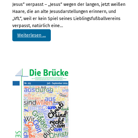
e
Jesus“ verpasst – „Jesus“ wegen der langen, jetzt weißen
i
Haare, die an alte Jesusdarstellungen erinnern, und
h
„VfL“, weil er kein Spiel seines Lieblingsfußballvereins
e
verpasst, natürlich eine…
n
:
Weiterlesen …
m
A
ü
u
s
f
s
e
e
r
n
s
“
t
–
e
W
h
i
u
t
n
t
g
l
–
a
W
g