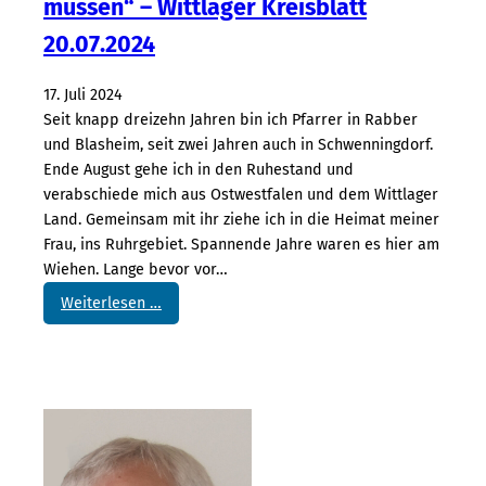
müssen“ – Wittlager Kreisblatt
20.07.2024
17. Juli 2024
Seit knapp dreizehn Jahren bin ich Pfarrer in Rabber
und Blasheim, seit zwei Jahren auch in Schwenningdorf.
Ende August gehe ich in den Ruhestand und
verabschiede mich aus Ostwestfalen und dem Wittlager
Land. Gemeinsam mit ihr ziehe ich in die Heimat meiner
Frau, ins Ruhrgebiet. Spannende Jahre waren es hier am
Wiehen. Lange bevor vor…
:
Weiterlesen …
„
W
i
r
w
e
r